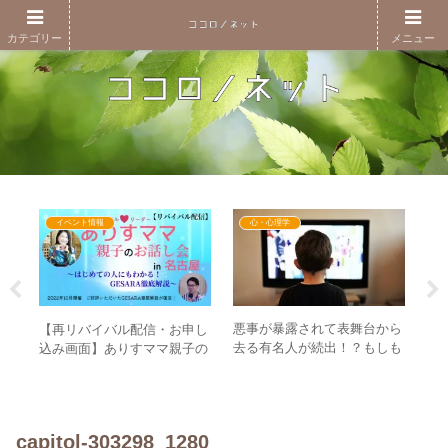
カテゴリー
メニュー
イベント情報
心・心理学
開を
悪事が暴露されて表舞台から
な
【再リバイバル配信・お申し
かう
去る有名人が続出！？もしも
め
込み画面】ありすママ親子の
？
ファンだった人がそこから学
か
お話し会in名古屋～はじめて
ぶことは何か？
る
の人にもわかる！GESARA徹
底解説～
capitol-303298_1280