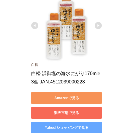
白松
白松 浜御塩の海水にがり170ml×
3個 JAN:4512039000228
Amazonで見る
楽天市場で見る
Yahoo!ショッピングで見る