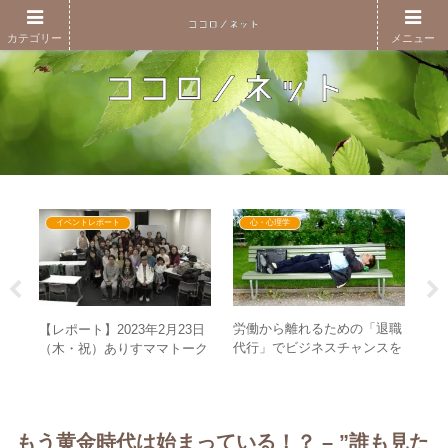
カテゴリー
メニュー
イベントレポート
心・心理学
きる
労働から離れるための「退職
”
【レポート】2023年2月23日
代行」でビジネスチャンスを
事
（木・祝）ありすママトーク
灯
狙う矛盾！？お金より尊厳の
は
ライブ&交流会in名古屋
時代へ
て
もう黄金時代は始まっている！？ – ”誰も見た