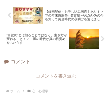
【録画配信・お申し込み画面】ありすマ
マの年末感謝祭in名古屋～GESARAの今
を知って黄金時代の夜明けを迎えましょ
う～
”目覚め”とは知ることではなく、生き方が
変わること！？ – 風の時代が真の目覚め
をもたらす
コメント
コメントを書き込む
ホーム
心・心理学