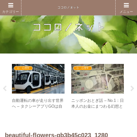
カテゴリー
メニュー
心・心理学
心・心理学
自動運転の車が走り出す世界
ニッポンおとぎ話 – No.1：日
真
3
へ – タクシーアプリGOは自
本人のお金にまつわる幻想と
か
ママ
動運転の世界を見据えて作ら
真実を知る
さ
名
れていた！？
親会
beautiful-flowers-gb3b45c023_1280