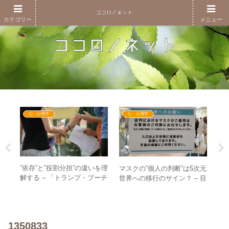
カテゴリー
メニュー
心・心理学
心・心理学
うの
”依存”と”役割分担”の違いを理
マスクの”個人の判断”は5次元
【
の
解する – 「トランプ・プーチ
世界への移行のサイン？ – 目
月
気づ
ンを頼るな！」と言う人たち
覚めた人が読み取るべき真の
が
の心理
意味
方
1350833