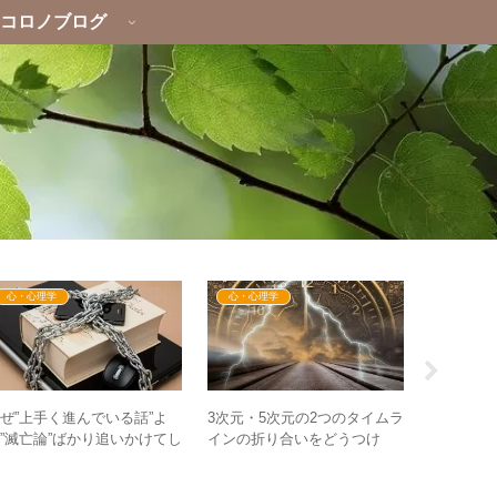
コロノブログ
心・心理学
心・心理学
心・心理
自分の中
ぜ”上手く進んでいる話”よ
3次元・5次元の2つのタイムラ
い出すシ
”滅亡論”ばかり追いかけてし
インの折り合いをどうつけ
– 心のデ
まう人が多いのか？
る？ – 世界の移行期における
棲み分けと統合