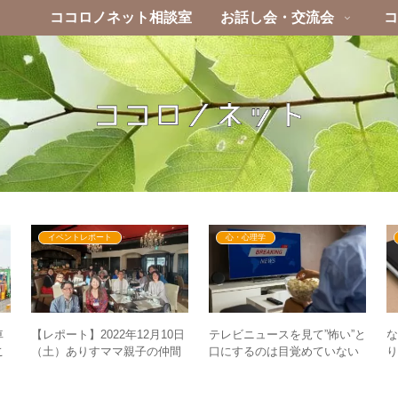
ココロノネット相談室
お話し会・交流会
コ
イベントレポート
心・心理学
車
テレビニュースを見て”怖い”と
な
【レポート】2022年12月10日
こ
口にするのは目覚めていない
り
（土）ありすママ親子の仲間
に
サイン？ – 恐怖の世界は幻想
と繋がるクリスマスランチ会
に過ぎない
inみなとみらい – ”全員大当た