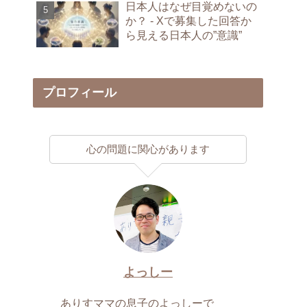
日本人はなぜ目覚めないの
か？ - Xで募集した回答か
ら見える日本人の”意識”
プロフィール
心の問題に関心があります
よっしー
ありすママの息子のよっしーで