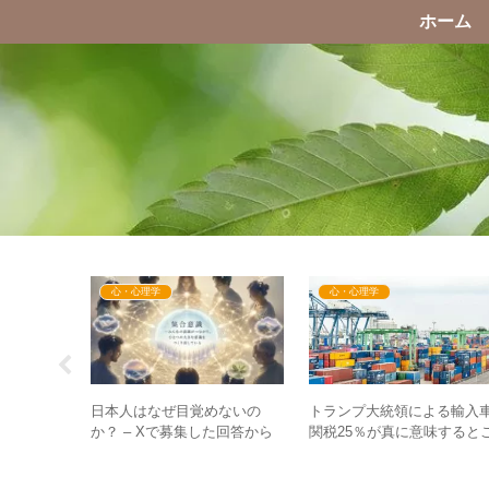
ホーム
心・心理学
心・心理学
利で日本の
日本人はなぜ目覚めないの
トランプ大統領による輸入
道がバレバ
か？ – Xで募集した回答から
関税25％が真に意味すると
まず起きる
見える日本人の”意識”
ろとは？ – ”制裁”より”平等”
する世界へ