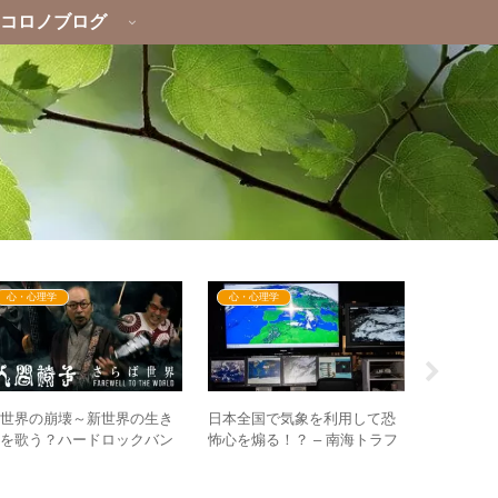
コロノブログ
心・心理学
心・心理学
心・心理
日本全国で気象を利用して恐
3次元・5
旧世界の崩壊～新世界の生き
怖心を煽る！？ – 南海トラフ
インの折
方を歌う？ハードロックバン
地震臨時情報の目的と違和感
る？ – 
ド人間椅子の楽曲「さらば世
棲み分け
界」「生きる」