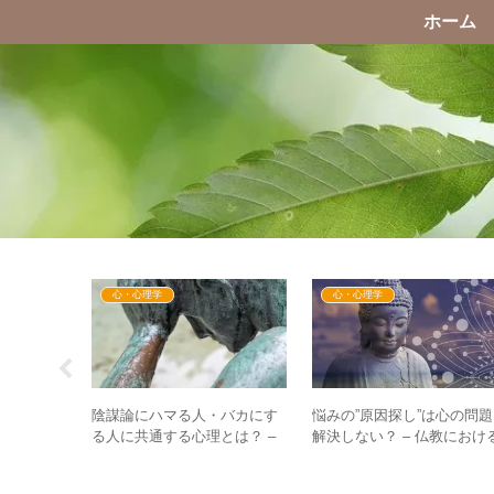
ホーム
心・心理学
心・心理学
陰謀論にハマる人・バカにす
悩みの”原因探し”は心の問
界を見ると
る人に共通する心理とは？ –
解決しない？ – 仏教におけ
？ – ”お
真実を語る人・陰謀論を語る
因果の道理を学ぶ
物語
人の見分け方