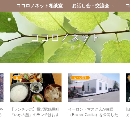
ココロノネット相談室
お話し会・交流会
コ
食
心・心理学
イーロン・マスク氏が住居
題を
【ランチレポ】横浜駅鶴屋町
（Boxabl Casita）を公開した
る
『いかの墨』のランチはおす
意図とは？新世界の暮らし方
すめ！アクセスや混雑度など
を想像する
も紹介