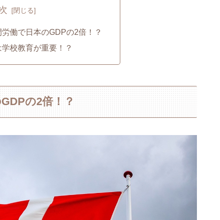
次
労働で日本のGDPの2倍！？
は学校教育が重要！？
GDPの2倍！？