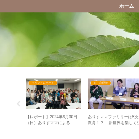
ホーム
イベントレポート
心・心理学
ういう現象な
【レポート】2024年6月30日
ありすママファミリーは5次
の「洞窟の
（日）ありすママによる
教育！？ – 新世界を楽しく
つのポイン
GESARAの本当の話～お金の
きるための5次元思考を育む
仕組み、そして豊かさの時代
めに