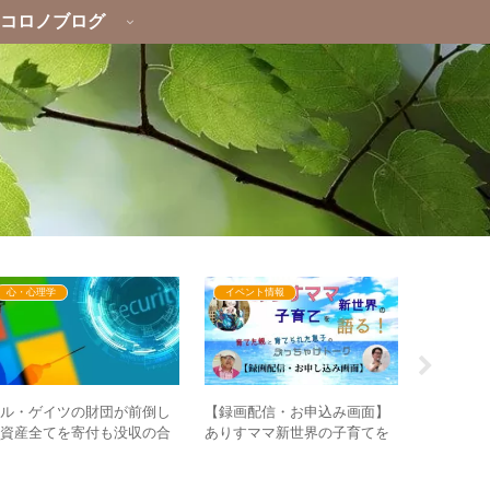
コロノブログ
心・心理学
イベント情報
心・心理
ビル・ゲイツの財団が前倒し
なぜ”上手
【録画配信・お申込み画面】
で資産全てを寄付も没収の合
り”滅亡論
ありすママ新世界の子育てを
！？ – 悪党退治も佳境か？
まう人が
語る！育てた親と育てられた
息子のぶっちゃけトーク