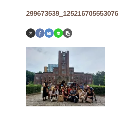
へ～
299673539_12521670555307