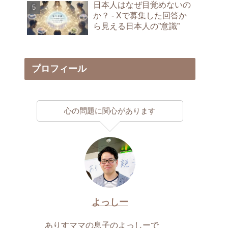
日本人はなぜ目覚めないの
か？ - Xで募集した回答か
ら見える日本人の”意識”
プロフィール
心の問題に関心があります
よっしー
ありすママの息子のよっしーで