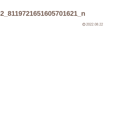
62_8119721651605701621_n
2022.08.22