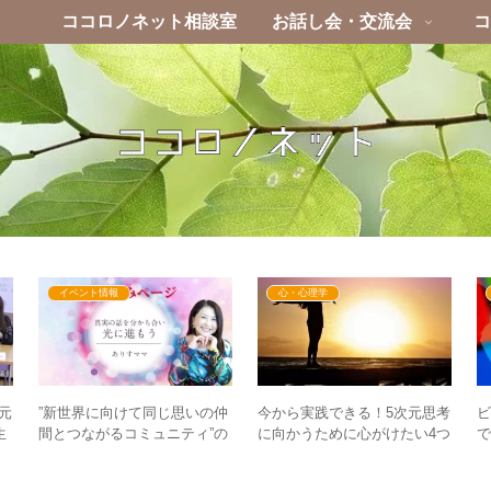
ココロノネット相談室
お話し会・交流会
コ
イベント情報
心・心理学
今から実践できる！5次元思考
元
”新世界に向けて同じ思いの仲
に向かうために心がけたい4つ
生
間とつながるコミュニティ”の
のこと
図
た
お申込みページ