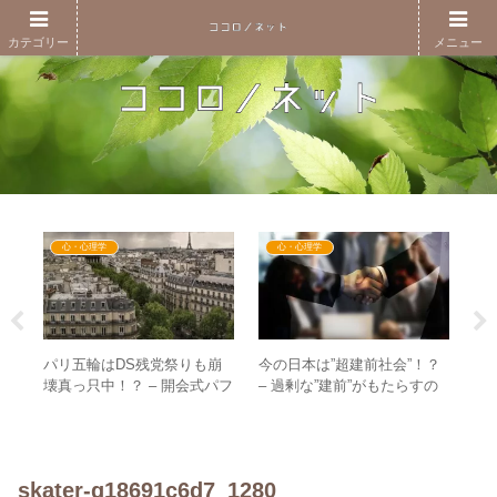
カテゴリー
メニュー
心・心理学
心・心理学
送へ
パリ五輪はDS残党祭りも崩
今の日本は”超建前社会”！？
「
日本
壊真っ只中！？ – 開会式パフ
– 過剰な”建前”がもたらすの
か
の変
ォーマンスへの反応に見る棲
は分断か目覚めか
とは
み分けも
と
skater-g18691c6d7_1280