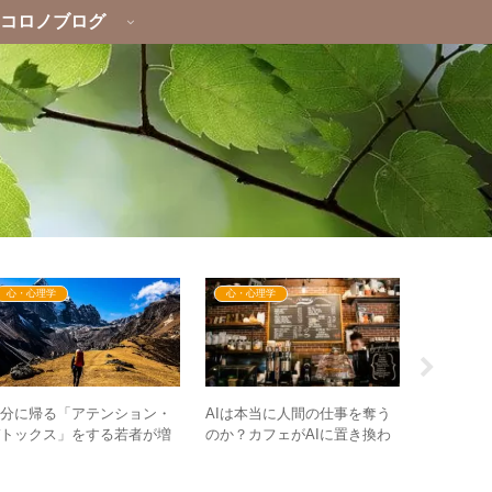
コロノブログ
心・心理学
心・心理学
イベント
自分に帰る「アテンション・
AIは本当に人間の仕事を奪う
【録画配
デトックス」をする若者が増
のか？カフェがAIに置き換わ
面】あり
中！ – 新世界はアナログに
ったとしたら
神戸でGE
戻る時代へ！？
語る！～