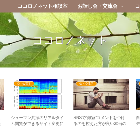
ココロノネット相談室
お話し会・交流会
コ
心・心理学
心・心理学
シューマン共振のリアルタイ
ま
SNSで”難癖”コメントをつけ
ム閲覧ができるサイト変更に
カ
るのを控えた方が良い本当の
ついて – 新たな情報源の見方
報
理由とは？
加
まで