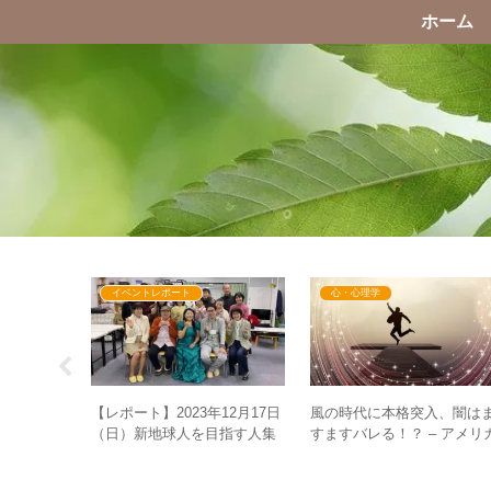
ホーム
イベントレポート
心・心理学
・パテル氏が
風の時代に本格突入、闇は
【レポート】2023年12月17日
暴かれ
すますバレる！？ – アメリ
（日）新地球人を目指す人集
後起きる変
次期政権と日本のメディア
まれ！ありすママのスペシャ
道について
ルトーク&お楽しみ会in名古屋