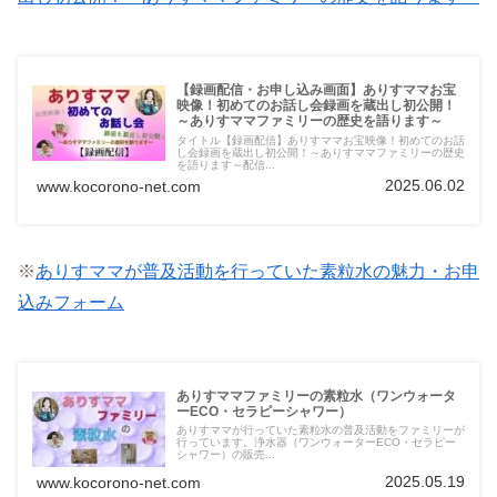
【録画配信・お申し込み画面】ありすママお宝
映像！初めてのお話し会録画を蔵出し初公開！
～ありすママファミリーの歴史を語ります～
タイトル【録画配信】ありすママお宝映像！初めてのお話
し会録画を蔵出し初公開！～ありすママファミリーの歴史
を語ります～配信...
2025.06.02
www.kocorono-net.com
※
ありすママが普及活動を行っていた素粒水の魅力・お申
込みフォーム
ありすママファミリーの素粒水（ワンウォータ
ーECO・セラピーシャワー）
ありすママが行っていた素粒水の普及活動をファミリーが
行っています。浄水器（ワンウォーターECO・セラピー
シャワー）の販売...
2025.05.19
www.kocorono-net.com