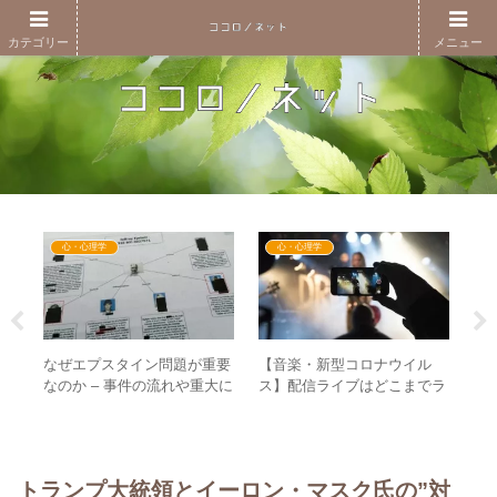
カテゴリー
メニュー
心・心理学
心・心理学
要が
なぜエプスタイン問題が重要
【音楽・新型コロナウイル
【開
ゴ
なのか – 事件の流れや重大に
ス】配信ライブはどこまでラ
日
の備
なっているポイントとは？
イブに迫れるのか？ – コロナ
ー
禍から見える”息を交わす”こ
次
との意味
先
トランプ大統領とイーロン・マスク氏の”対