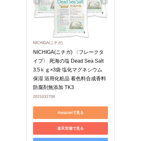
NICHIGA(ニチガ)
NICHIGA(ニチガ) 〈フレークタ
イプ〉 死海の塩 Dead Sea Salt 
3.5ｋｇ×3袋 塩化マグネシウム 
保湿 浴用化粧品 着色料合成香料
防腐剤無添加 TK3
2021032706
Amazonで見る
楽天市場で見る