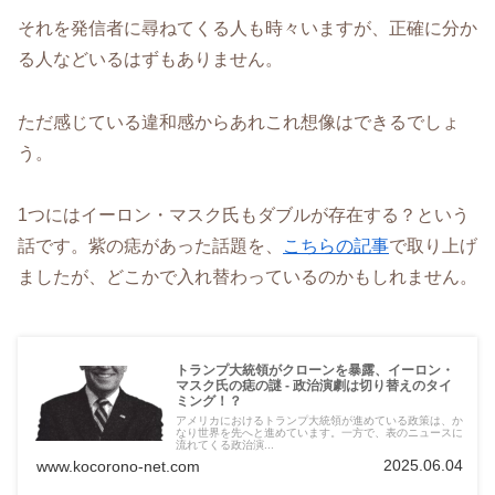
それを発信者に尋ねてくる人も時々いますが、正確に分か
る人などいるはずもありません。
ただ感じている違和感からあれこれ想像はできるでしょ
う。
1つにはイーロン・マスク氏もダブルが存在する？という
話です。紫の痣があった話題を、
こちらの記事
で取り上げ
ましたが、どこかで入れ替わっているのかもしれません。
トランプ大統領がクローンを暴露、イーロン・
マスク氏の痣の謎 - 政治演劇は切り替えのタイ
ミング！？
アメリカにおけるトランプ大統領が進めている政策は、か
なり世界を先へと進めています。一方で、表のニュースに
流れてくる政治演...
2025.06.04
www.kocorono-net.com