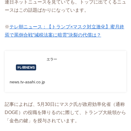
連日ネットニュースを見ていても、トップに出てくるニュ
ースはこの話題ばかりになっています。
※
テレ朝ニュース：【トランプ×マスク対立激化】蜜月終
焉で罵倒合戦“減税法案に暗雲”決裂の代償は？
エラー
news.tv-asahi.co.jp
記事によれば、5月30日にマスク氏が政府効率化省（通称
DOGE）の役職を降りるのに際して、トランプ大統領から
「金色の鍵」を授与されています。