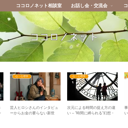
ココロノネット相談室
お話し会・交流会
コ
心・心理学
心・心理学
芸人ヒロシさんのインタビュ
次元による時間の捉え方の違
き
ーからお金の要らない新世
い – ”時間に縛られる”幻想・
い
ン
界・5次元の生き方を学ぶ
なぜ5次元では”今、ここ”に注
世
目するのか？