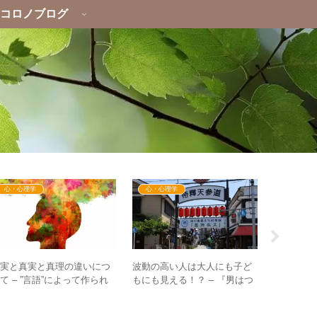
コロノブログ
心・心理学
心・心理学
心・心理
事実と真実と真理の違いにつ
波動の高い人は大人にも子ど
ニッポンお
て – ”言語”によって作られ
もにも見える！？ – 『男はつ
道機関は
る幻想から実体の世界へ
らいよ』の寅さんの佇まいと
から正し
は