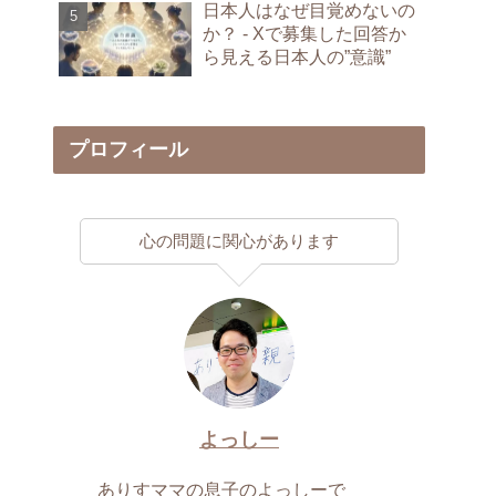
日本人はなぜ目覚めないの
か？ - Xで募集した回答か
ら見える日本人の”意識”
プロフィール
心の問題に関心があります
よっしー
ありすママの息子のよっしーで