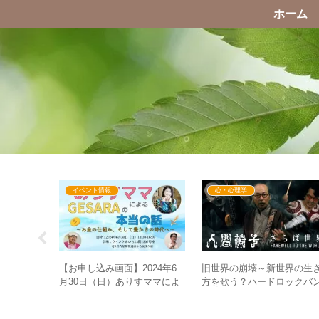
ホーム
イベント情報
心・心理学
利用して恐
【お申し込み画面】2024年6
旧世界の崩壊～新世界の生
南海トラフ
月30日（日）ありすママによ
方を歌う？ハードロックバ
的と違和感
るGESARAの本当の話～お金
ド人間椅子の楽曲「さらば
の仕組み、そして豊かさの時
界」「生きる」