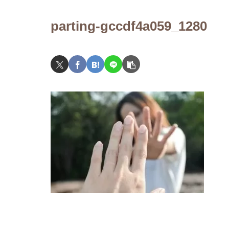
代へ～
parting-gccdf4a059_1280