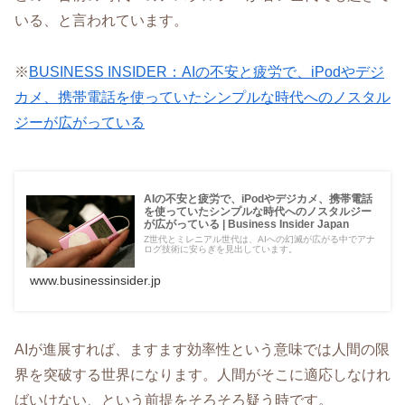
いる、と言われています。
※
BUSINESS INSIDER：AIの不安と疲労で、iPodやデジ
カメ、携帯電話を使っていたシンプルな時代へのノスタル
ジーが広がっている
AIの不安と疲労で、iPodやデジカメ、携帯電話
を使っていたシンプルな時代へのノスタルジー
が広がっている | Business Insider Japan
Z世代とミレニアル世代は、AIへの幻滅が広がる中でアナ
ログ技術に安らぎを見出しています。
www.businessinsider.jp
AIが進展すれば、ますます効率性という意味では人間の限
界を突破する世界になります。人間がそこに適応しなけれ
ばいけない、という前提をそろそろ疑う時です。