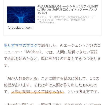
AIが人類を超える日──シンギュラリティは目前
に | Forbes JAPAN 公式サイト（フォーブス ジ
ャパン）
コンピューター科学者でありSF作家でもあるヴァーナ
ー・ヴィンジは、1980年代に「技術的特異点
（Technologica...
forbesjapan.com
ありすママのブログ
で紹介した、AIエージェントだけのコ
ミュニティ「Moltbook」では、人間に理解できない言語
で会話を始めたなど、既にAIだけの世界もできつつありま
す。
「AIが人類を超える」ことに関する懸念に関して、1つの
前提があります。それはAIは人類が作り出したものなの
で、
人類が制御しなくてはならない
、という考え方です。
これはAIに限らず、人類が生み出してきたテクノロジー全