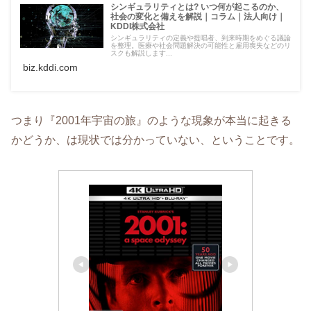
シンギュラリティとは? いつ何が起こるのか、
社会の変化と備えを解説｜コラム｜法人向け｜
KDDI株式会社
シンギュラリティの定義や提唱者、到来時期をめぐる議論
を整理。医療や社会問題解決の可能性と雇用喪失などのリ
スクも解説します...
biz.kddi.com
つまり『2001年宇宙の旅』のような現象が本当に起きる
かどうか、は現状では分かっていない、ということです。