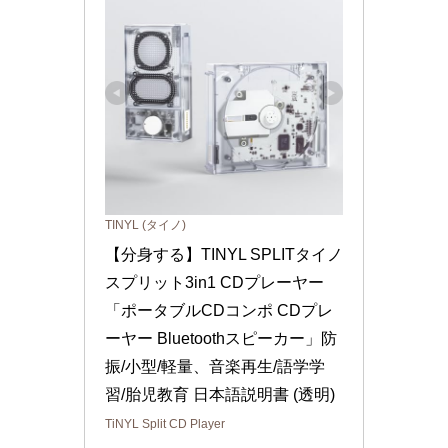
TINYL (タイノ)
【分身する】TINYL SPLITタイノ 
スプリット3in1 CDプレーヤー
「ポータブルCDコンポ CDプレ
ーヤー Bluetoothスピーカー」防
振/小型/軽量、音楽再生/語学学
習/胎児教育 日本語説明書 (透明)
TiNYL Split CD Player