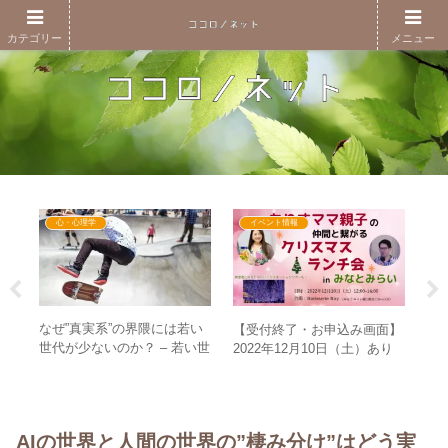
カテゴリー
メニュー
心・心理学
イベント情報
意も
なぜ”真実系”の界隈には若い
1
【受付終了・お申込み画面】
り
世代が少ないのか？ – 若い世
の
2022年12月10日（土）あり
かう
代を巻き込んでいく方法とは
と
すママ親子の仲間と繋がるク
れ
リスマスランチ会inみなとみ
らい
AIの世界と人間の世界の”棲み分け”はどう実