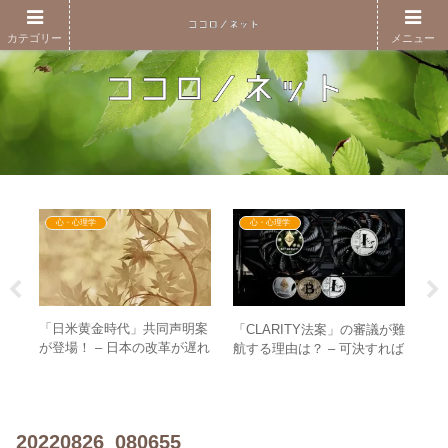
カテゴリー
メニュー
心・心理学
心・心理学
」か
「日米黄金時代」共同声明案
「CLARITY法案」の審議が難
G
える
が登場！ – 日本の改革が遅れ
航する理由は？ – 可決すれば
に
ま
て見えてしまう理由とは？
新世界で生き残る暗号資産が
と
決まる！？
金
20220826_080655