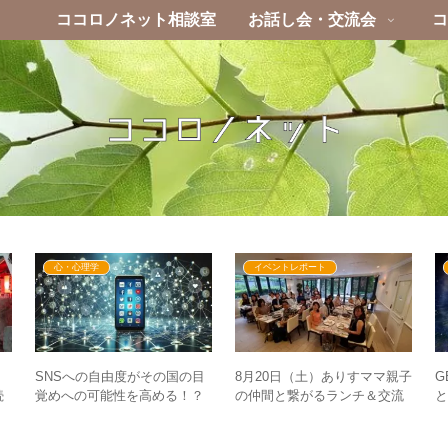
ココロノネット相談室
お話し会・交流会
コ
心・心理学
イベントレポート
SNSへの自由度がその国の目
G
8月20日（土）ありすママ親子
続
覚めへの可能性を高める！？
と
の仲間と繋がるランチ＆交流
学
– SNSによくある情報のタイ
会in東大前 レポート&感じた
プとは
こと