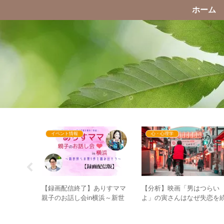
ホーム
イベント情報
心・心理学
ブズが取り
【分析】映画「男はつらい
【録画配信終了】ありすママ
5次元の生
よ」の寅さんはなぜ失恋を
親子のお話し会in横浜～新世
 子どもの
けるのか、その理由を心理
界への第1歩を踏み出そう～
から検証してみた。