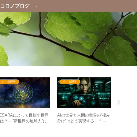
コロノブログ
心・心理学
心・心理学
心・心理
ESARAによって目指す世界
AIの世界と人間の世界の”棲み
次元の”棲
は？ – ”新世界の地球人”に
分け”はどう実現する！？ –
について 
なるために必要なこと
”シンギュラリティ”は恐怖なの
けイメー
か？