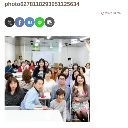
photo6278118293051125634
2022.04.24