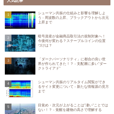
人気記事
シューマン共振の仕組みと影響を理解しよ
う - 周波数の上昇、ブラックアウトから次元
上昇まで
暗号資産が金融商品取引法の規制対象へ！
今後何が変わる？ステーブルコインの位置
づけは？
「ダークパーソナリティ」に都合の良い世
界が作られてきた！？ - 支配層に多い”ダー
クトライアド”
シューマン共振のリアルタイム閲覧ができ
るサイト変更について - 新たな情報源の見方
まで
目覚め・次元が上がることは”凄い”ことでは
ない！？ - 覚醒を建物の高さで理解する