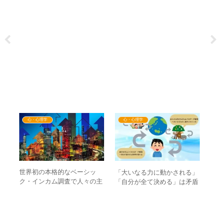
心・心理学
心・心理学
の
世界初の本格的なベーシッ
欧
「大いなる力に動かされる」
が
ク・インカム調査で人々の主
の
「自分が全て決める」は矛盾
体性が向上！？ – UBIで起き
言
しない？ – エネルギーの循環
る真の大転換とは
真
から考える