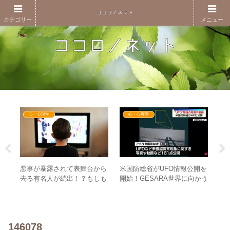
カテゴリー
メニュー
心・心理学
心・心理学
悪事が暴露されて表舞台から
米国防総省がUFO情報公開を
2日
マ
去る有名人が続出！？もしも
開始！GESARA世界に向かう
ライ
世
ファンだった人がそこから学
上での重要な意味とは！？
立
覚
ぶことは何か？
これ
意
146078