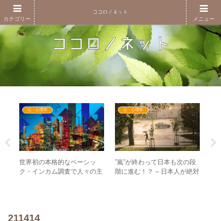
カテゴリー
メニュー
心・心理学
心・心理学
験を
世界初の本格的なベーシッ
”嵐”が終わって日本も次の段
違
歴ピ
ク・インカム調査で人々の主
階に進む！？ – 日本人が絶対
の
！？
体性が向上！？ – UBIで起き
的に”信仰”しているものの崩
巻
る真の大転換とは
壊へ
向
211414