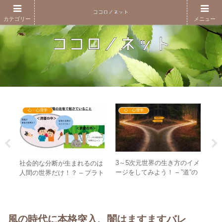
カテゴリー
メニュー
心・心理学
心・心理学
送へ
3～5次元世界の生き方のイメ
激
社会的な分断が生まれるのは
日本
ージをしてみよう！ – ”道”の
本
人間の世界だけ！？ – プラト
の変
進み方にたとえて理解する
に
ンの洞窟の比喩から考える分
身
断と棲み分け
風の時代に本格突入、闇はますますバレ