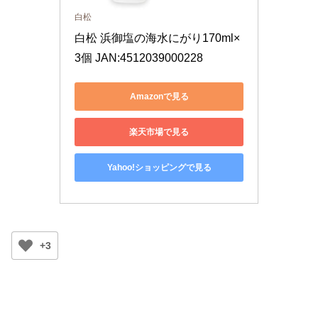
白松
白松 浜御塩の海水にがり170ml×
3個 JAN:4512039000228
Amazonで見る
楽天市場で見る
Yahoo!ショッピングで見る
+3