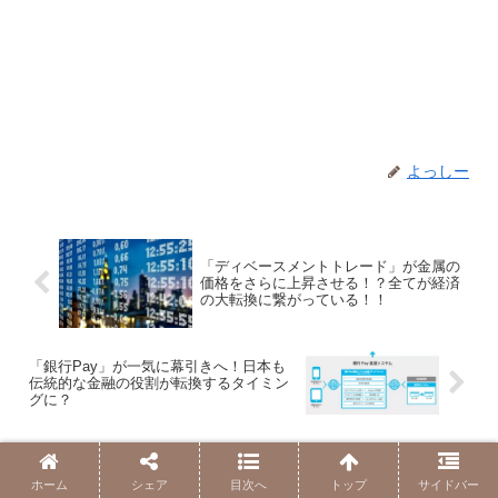
よっしー
「ディベースメントトレード」が金属の
価格をさらに上昇させる！？全てが経済
の大転換に繋がっている！！
「銀行Pay」が一気に幕引きへ！日本も
伝統的な金融の役割が転換するタイミン
グに？
コメント
ホーム
シェア
目次へ
トップ
サイドバー