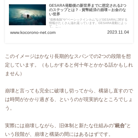
GESARA発動後の新世界までに想定される2つ
のステップとは？ - 貨幣経済の崩壊～お金のな
い世界
”債務免除”や”ベーシックインカム”などGESARAに関する
情報がたくさん溢れ返っています。GESARA発動によっ
て、こ...
2023.11.04
www.kocorono-net.com
このイメージはかなり長期的なスパンでの2つの段階を想
定しています。（もしかすると何十年とかかる話かもしれ
ません）
崩壊と言っても完全に破壊し切ってから、構築し直すので
は時間がかかり過ぎる、というのが現実的なところでしょ
う。
実際には崩壊しながら、旧体制と新たな仕組みの”
統合
”と
いう段階が、崩壊と構築の間にはあるはずです。