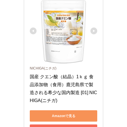
NICHIGA(ニチガ)
国産 クエン酸（結晶）1ｋｇ 食
品添加物（食用）鹿児島県で製
造される希少な国内製造 [01] NIC
HIGA(ニチガ)
Amazonで見る