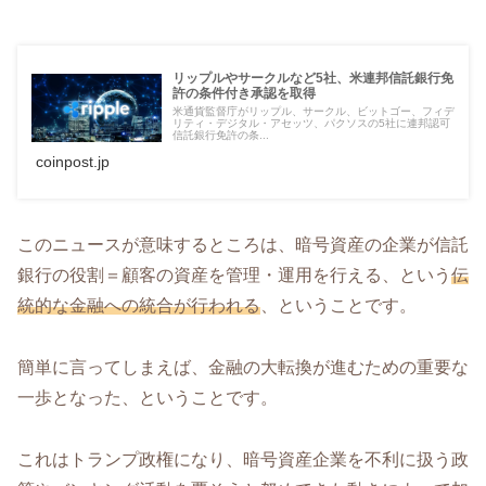
リップルやサークルなど5社、米連邦信託銀行免
許の条件付き承認を取得
米通貨監督庁がリップル、サークル、ビットゴー、フィデ
リティ・デジタル・アセッツ、パクソスの5社に連邦認可
信託銀行免許の条...
coinpost.jp
このニュースが意味するところは、暗号資産の企業が信託
銀行の役割＝顧客の資産を管理・運用を行える、という
伝
統的な金融への統合が行われる
、ということです。
簡単に言ってしまえば、金融の大転換が進むための重要な
一歩となった、ということです。
これはトランプ政権になり、暗号資産企業を不利に扱う政