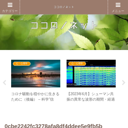
カテゴリー
メニュー
心・心理学
心・心理学
コロナ騒動を穏やかに生きる
【2023年6月】シューマン共
NE
9
ために（後編） – 科学”信
振の異常な波形の期間・経過
ら
っし
奉”の心理と「自灯明・法灯
まとめ
精
～5
明」の考え方
Aの
0cbe2242fc3278afa8df4ddee5e9fb5b