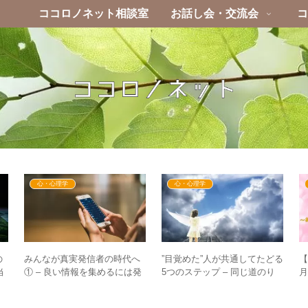
ココロノネット相談室
お話し会・交流会
コ
心・心理学
心・心理学
みんなが真実発信者の時代へ
”目覚めた”人が共通してたどる
の
【
① – 良い情報を集めるには発
5つのステップ – 同じ道のり
当
月
信が近道！？
をたどる理由とは？
視
フ