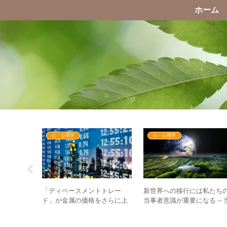
ホーム
心・心理学
心・心理学
本も次の段階
「ディベースメントトレー
新世界への移行には私たち
人が絶対的
ド」が金属の価格をさらに上
当事者意識が重要になる – 
ものの崩壊へ
昇させる！？全てが経済の大
事者意識として重要な3つの
転換に繋がっている！！
点とは？