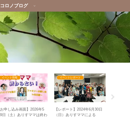
コロノブログ
イベント情報
イベントレポート
イベント
お申し込み画面】2026年5
【レポート】2024年6月30日
【お申込
9日（土）ありすママは終わ
（日）ありすママによる
ありすママ
らない！～ありすママを偲ぶ
GESARAの本当の話～お金の
名古屋～
ァミリーお話し会in名古屋
仕組み、そして豊かさの時代
かる！GE