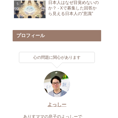
日本人はなぜ目覚めないの
か？ - Xで募集した回答か
ら見える日本人の”意識”
プロフィール
心の問題に関心があります
よっしー
ありすママの息子のよっしーで