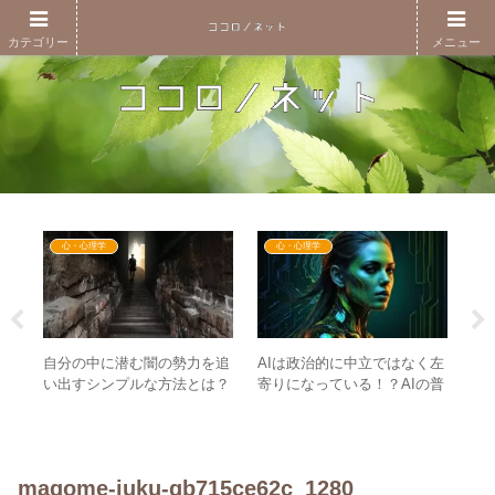
カテゴリー
メニュー
心・心理学
心・心理学
自分の中に潜む闇の勢力を追
と
【
AIは政治的に中立ではなく左
い出すシンプルな方法とは？
–
日
寄りになっている！？AIの普
– 心のデトックスの重要性
する
話し
及以前に社会のお掃除が必要
1
な理由がここに
に
magome-juku-gb715ce62c_1280