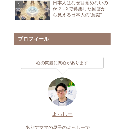
日本人はなぜ目覚めないの
か？ - Xで募集した回答か
ら見える日本人の”意識”
プロフィール
心の問題に関心があります
よっしー
ありすママの息子のよっしーで