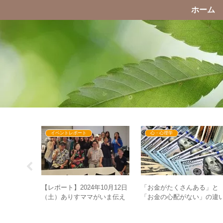
ホーム
イベントレポート
心・心理学
「お金がたくさんある」と
信・お申し
【レポート】2024年10月12日
「お金の心配がない」の違
ママ親子の
（土）ありすママがいま伝え
が重要！？ – GESARA後の
～はじめて
たい世界の真実・GESARAの
金の捉え方とは
SARA徹
これからin東京