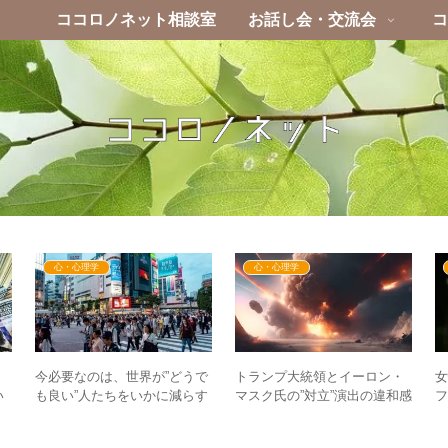
ココロノネット相談室
お話し会・交流会
コ
心・心理学
心・心理学
今必要なのは、世界が”どうで
トランプ大統領とイーロン・
い
も良い”人たちをいかに減らす
マスク氏の”対立”演出の違和感
お
か – 目覚めの第1歩を考える
– エプスタイン文書の開示と
–
絡む？