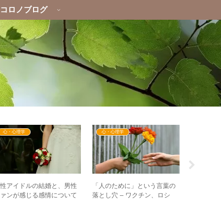
コロノブログ
心・心理学
心・心理学
心・心理
女性アイドルの結婚と、男性
「人のために」という言葉の
日本こそG
ファンが感じる感情について
落とし穴 – ワクチン、ロシ
国！ – 
 気持ちの整理のヒント
ア・ウクライナ問題に通じる
焉する1
もの