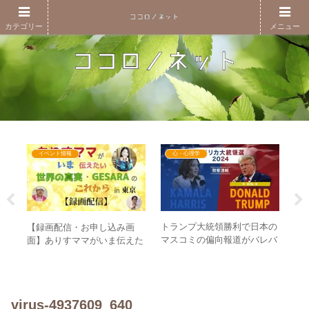
カテゴリー
メニュー
イベント情報
心・心理学
トランプ大統領勝利で日本の
短
画
【録画配信・お申し込み画
マスコミの偏向報道がバレバ
な
）あ
面】ありすママがいま伝えた
レ？ – 大統領選でまず起きる
本
マ
い世界の真実・GESARAのこ
日本人への影響は
は
れからin東京
これ
virus-4937609_640