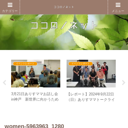
カテゴリー
メニュー
イベントレポート
イベントレポート
の死
3月21日ありすママお話し会
【
【レポート】2024年9月22日
出来
in神戸 新世界に向かうため
と
（日）ありすママトークライ
の心の準備 – 会場で話しきれ
科
ブ＆ママ・パパ対談の2本立
なかったあれこれ
て！？〜目覚めた夫婦のこれ
まで〜
women-5963963_1280