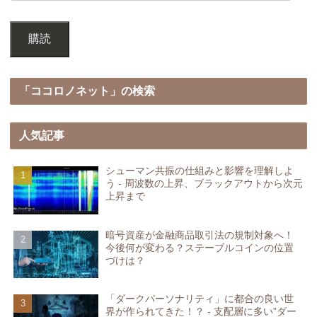
購読
「ココロノネット」の検索
人気記事
シューマン共振の仕組みと影響を理解しよ
う - 周波数の上昇、ブラックアウトから次元
上昇まで
暗号資産が金融商品取引法の規制対象へ！
今後何が変わる？ステーブルコインの位置
づけは？
「ダークパーソナリティ」に都合の良い世
界が作られてきた！？ - 支配層に多い”ダー