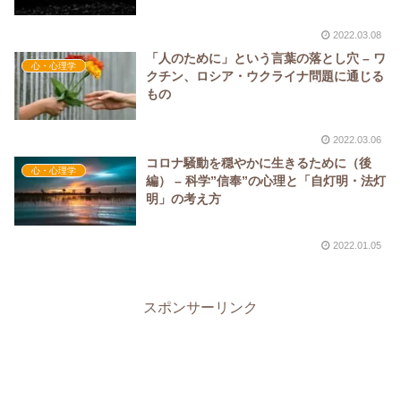
2022.03.08
「人のために」という言葉の落とし穴 – ワ
心・心理学
クチン、ロシア・ウクライナ問題に通じる
もの
2022.03.06
コロナ騒動を穏やかに生きるために（後
心・心理学
編） – 科学”信奉”の心理と「自灯明・法灯
明」の考え方
2022.01.05
スポンサーリンク