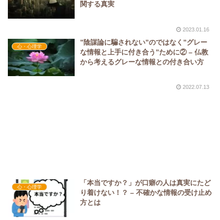
関する真実
2023.01.16
”陰謀論に騙されない”のではなく”グレー
心・心理学
な情報と上手に付き合う”ために② – 仏教
から考えるグレーな情報との付き合い方
2022.07.13
「本当ですか？」が口癖の人は真実にたど
心・心理学
り着けない！？ – 不確かな情報の受け止め
方とは