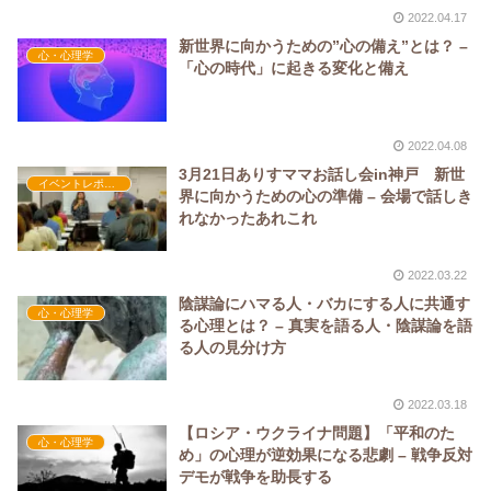
2022.04.17
新世界に向かうための”心の備え”とは？ –
心・心理学
「心の時代」に起きる変化と備え
2022.04.08
3月21日ありすママお話し会in神戸 新世
イベントレポート
界に向かうための心の準備 – 会場で話しき
れなかったあれこれ
2022.03.22
陰謀論にハマる人・バカにする人に共通す
心・心理学
る心理とは？ – 真実を語る人・陰謀論を語
る人の見分け方
2022.03.18
【ロシア・ウクライナ問題】「平和のた
心・心理学
め」の心理が逆効果になる悲劇 – 戦争反対
デモが戦争を助長する