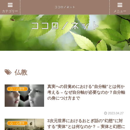
カテゴリー
メニュー
仏教
真実への目覚めにおける”自分軸”とは何か
心・心理学
考える – なぜ自分軸が必要なのか？自分軸
の身につけ方まで
2023.04.27
3次元世界におけるおとぎ話の”幻想”に対
心・心理学
する”実体”とは何なのか？ – 実体と幻想に