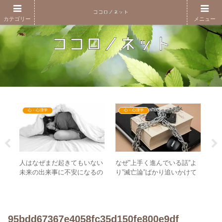
カテゴリー
メニュー
心・心理学
心・心理学
誤解
人はなぜまだ起きてもいない
なぜ”上手く進んでいる話”よ
「
の法
未来の出来事に不安になるの
り”滅亡論”ばかり追いかけて
誤解
か？ – 不安と時間の捉え方の
しまう人が多いのか？
誤解
95bdd67367e4058fc35d150fe800e9df