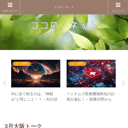
カテゴリー
メニュー
心・心理学
心・心理学
AIに全て頼るのは、”神頼
ベトナムで医療費無料化の計
結
信】
み”と同じこと！？ – AIの活
画が進む！ – 医療分野から
分
n
用においても”目覚め”が重要
GESARAが一気に進む！？
か
もわ
な要素に
議
～
3月大阪トーク