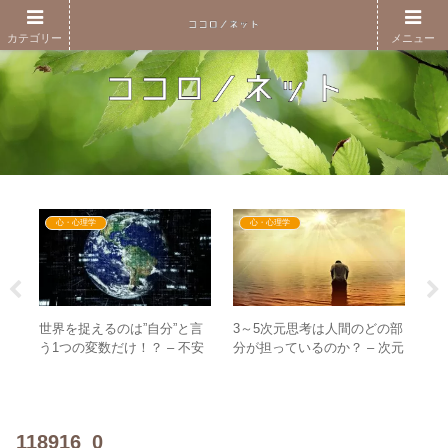
カテゴリー
メニュー
心・心理学
心・心理学
壊が
世界を捉えるのは”自分”と言
3～5次元思考は人間のどの部
波
！？
う1つの変数だけ！？ – 不安
分が担っているのか？ – 次元
ミ
騒
をなくすには”自分”を万全に
上昇の本質的な理解のために
動
すること
る
118916_0