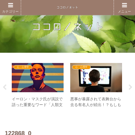
カテゴリー
メニュー
心・心理学
心・心理学
イーロン・マスク氏が演説で
悪事が暴露されて表舞台から
10
【
語った重要なワード「人類文
去る有名人が続出！？もしも
がい
月
明の分岐点」 – 未来の文明は
ファンだった人がそこから学
と
守られた！
ぶことは何か？
京
古
も
122868_0