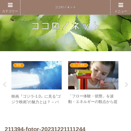
カテゴリー
メニュー
映画
心・心理学
「フロー体験・状態」を波
3
面】
映画『ゴジラ-1.0』に見る”ゴ
動・エネルギーの観点から捉
i
れ！
ジラ映画”の魅力とは？ – バ
え直す – フロー体験に入るた
の
トー
ランス感覚と日本人らしいメ
めに重要な要素とは？
な
ッセージ性
211394-fotor-20231221111244