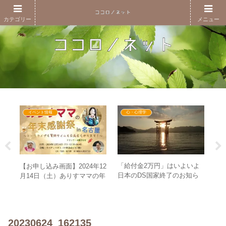
カテゴリー
メニュー
イベント情報
心・心理学
を理
「給付金2万円」はいよいよ
パ
【お申し込み画面】2024年12
ーチ
日本のDS国家終了のお知ら
壊
月14日（土）ありすママの年
たち
せ！？ – 国民は今目覚めるし
ォ
末感謝祭in名古屋～トークラ
かないタイミングへ
み
イブも質問タイムも交流会も
やります！～
20230624_162135