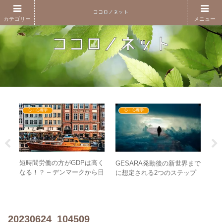
カテゴリー
メニュー
心・心理学
心・心理学
短時間労働の方がGDPは高く
欧
・
GESARA発動後の新世界まで
なる！？ – デンマークから日
の
る意
に想定される2つのステップ
本人が学ぶべき学校教育と
言
要な
とは？ – 貨幣経済の崩壊～お
は？
真
金のない世界
20230624_104509