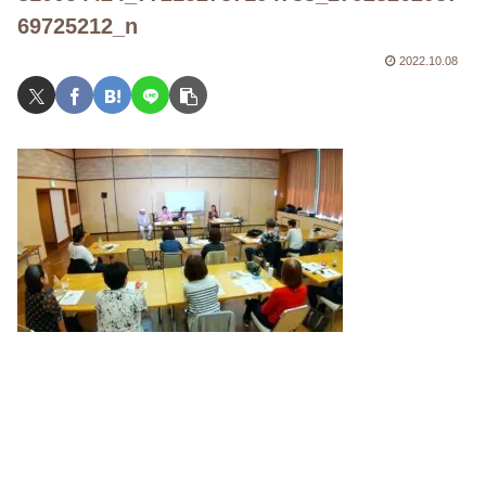
69725212_n
2022.10.08