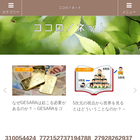
カテゴリー
メニュー
心・心理学
心・心理学
け
なぜGESARAは起こる必要が
ニ
5次元の視点から世界を見る
当の
あるのか？ – GESARAをゴ
No
とはどういうことなのか？ –
ールにはしないための心の備
必
”おとぎの国”の支配の物語
え
幻
310054424_772152737194788_27928262937