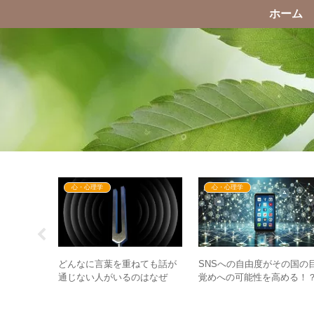
ホーム
心・心理学
心・心理学
人にも子ど
どんなに言葉を重ねても話が
SNSへの自由度がその国の
 『男はつ
通じない人がいるのはなぜ
覚めへの可能性を高める！
の佇まいと
か？ – 音叉の共鳴から考える
– SNSによくある情報のタ
会話と波動
プとは