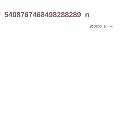
6_5408767468498288289_n
2022.10.08