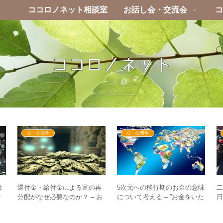
ココロノネット相談室
お話し会・交流会
コ
心・心理学
心・心理学
目
還付金・給付金による富の再
5次元への移行期のお金の意味
？
分配がなぜ必要なのか？ – お
について考える – ”お金をいた
イ
金はほとんどの心配事を片付
だくこと”に抵抗感を持つ必要
–
ける！？
はない