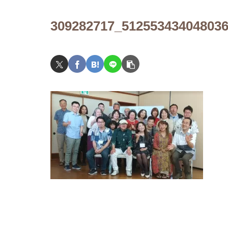
309282717_51255343404803