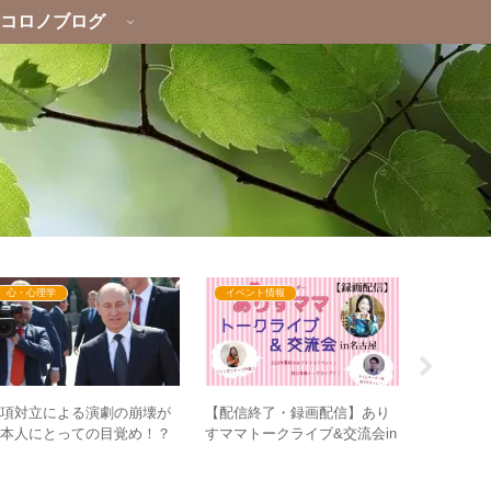
コロノブログ
心・心理学
イベント情報
心・心理
二項対立による演劇の崩壊が
年齢帯に
【配信終了・録画配信】あり
日本人にとっての目覚め！？
いとは？ 
すママトークライブ&交流会in
 ナワリヌイ氏・ワクチン騒
つの要素
名古屋
動に共通する違和感