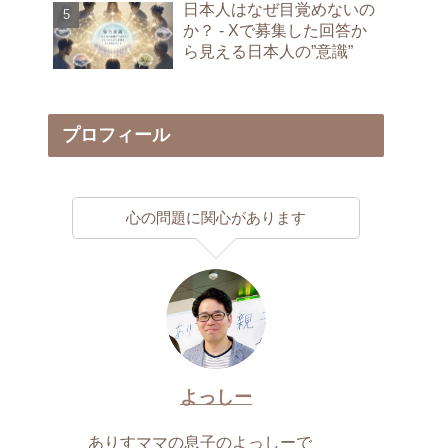
日本人はなぜ目覚めないの
か？ - Xで募集した回答か
ら見える日本人の”意識”
プロフィール
心の問題に関心があります
よっしー
ありすママの息子のよっしーで