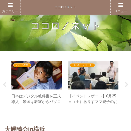
カテゴリー
メニュー
心・心理学
イベントレポート
崩
日本はデジタル教科書を正式
【イベントレポート】6月25
な
パフ
導入、米国は教室からパソコ
日（土）ありすママ親子のお
が
る棲
ンが消える！？ – 新世界に相
話し会in横浜 – ”新世界への第
則
応しいのは？
1歩を踏み出そう”という副題
に込めたもの
大親睦会in横浜