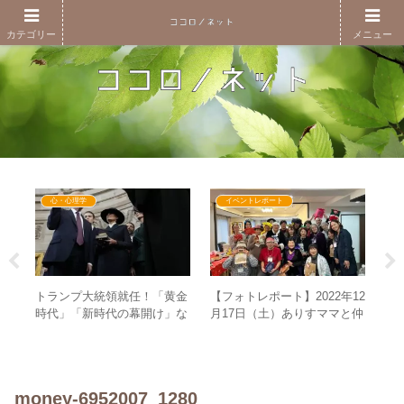
カテゴリー
メニュー
心・心理学
イベントレポート
理学
トランプ大統領就任！「黄金
【フォトレポート】2022年12
「
–
時代」「新時代の幕開け」な
月17日（土）ありすママと仲
か
ど新世界を思わせる演説も聖
間たちのコスプレパーティー
か
書には手を置かない！？
in名古屋
く
money-6952007_1280