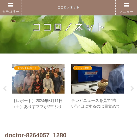
カテゴリー
メニュー
イベントレポート
心・心理学
男性
テレビニュースを見て”怖
【
【レポート】2024年5月11日
いて
い”と口にするのは目覚めて
の
（土）ありすママが2年ぶり
いないサイン？ – 恐怖の世界
は
の東京でGESARAを語る！
は幻想に過ぎない
界
doctor-8264057_1280