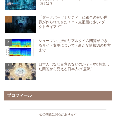
づけは？
「ダークパーソナリティ」に都合の良い世
界が作られてきた！？ - 支配層に多い”ダー
クトライアド”
シューマン共振のリアルタイム閲覧ができ
るサイト変更について - 新たな情報源の見方
まで
日本人はなぜ目覚めないのか？ - Xで募集し
た回答から見える日本人の”意識”
プロフィール
心の問題に関心があります