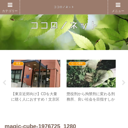
カテゴリー
メニュー
音楽
心・心理学
子ど
【東京近郊向け】CDを大量
懲役刑から拘禁刑に変わる刑
コ
ト・
に聴く人におすすめ！文京区
務所、良い社会を目指すしか
た
図書館のCD貸出の利用方法
ない！？ – ”社会の荒波”はDS
覚
まとめ
が作った？
う
magic-cube-1976725_1280