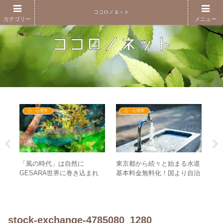
カテゴリー
メニュー
心・心理学
心・心理学
れ
「風の時代」は自然に
東京都から続々と始まる水道
風
GESARA世界に巻き込まれ
基本料金無料化！国より自治
る
声
る？ – 社会への違和感がさら
体がGESARAの単位とな
の
に重要になる理由
る！？
stock-exchange-4785080_1280