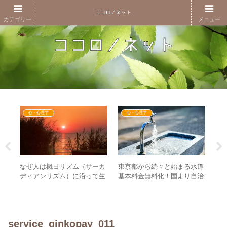
カテゴリー
メニュー
心・心理学
心・心理学
にす
なぜ人は概日リズム（サーカ
東京都から続々と始まる水道
悩
–
ディアンリズム）に沿って生
基本料金無料化！国より自治
を
語る
きるのか？ – 人は毎日生まれ
体がGESARAの単位とな
る
変わっている！？
る！？
service_ginkopay_011