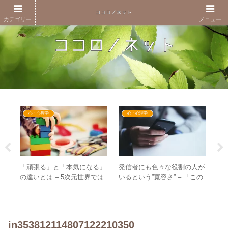
カテゴリー
メニュー
心・心理学
心・心理学
「頑張る」と「本気になる」
発信者にも色々な役割の人が
”
3日
の違いとは – 5次元世界では
いるという”寛容さ” – 「この
う
ーク
子どもの心で生きる世界！？
人はおかしい」と離れていく
は
人の心理
た
in353812114807122210350