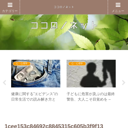
カテゴリー
メニュー
心・心理学
心・心理学
健康に関する”エビデンス”の
子どもに危害が及ぶのは最終
ガ
次元
日常生活での読み解き方と
警告、大人こそ目覚めを –
し
 目
は？ – 「鎮痛剤と自閉症の関
「まやまやぽん！」・ジャニ
る
真の
連」から考える
ーズ問題に通じるもの
が
1cee153c84692c8845315c605b3f9f13