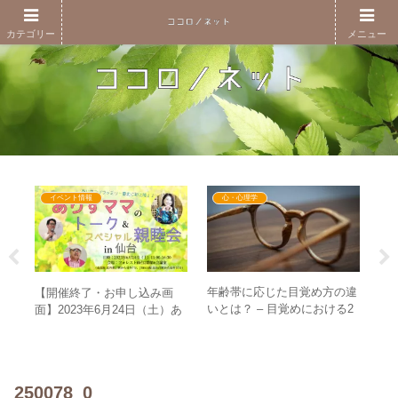
カテゴリー
メニュー
イベント情報
心・心理学
生き
年齢帯に応じた目覚め方の違
な
【開催終了・お申し込み画
への
いとは？ – 目覚めにおける2
世
面】2023年6月24日（土）あ
！
つの要素から考える
代
りすママのトーク&スペシャ
ル親睦会in仙台
250078_0