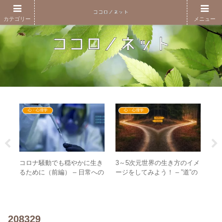
カテゴリー
メニュー
心・心理学
心・心理学
コロナ騒動でも穏やかに生き
3～5次元世界の生き方のイメ
ア
くな
るために（前編） – 日常への
ージをしてみよう！ – ”道”の
N
模
科学的思考の侵食に注意！
進み方にたとえて理解する
る
と
208329