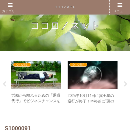
カテゴリー
メニュー
心・心理学
心・心理学
労働から離れるための「退職
ネ
7日
2025年10月14日に冥王星の
代行」でビジネスチャンスを
な
吠
逆行が終了！本格的に”風の
狙う矛盾！？お金より尊厳の
謀
ク炸
時代”に入り、世界線も変わ
時代へ
げ
る！？
S1000091