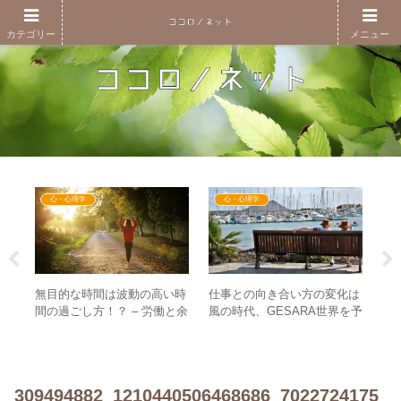
カテゴリー
メニュー
心・心理学
心・心理学
無目的な時間は波動の高い時
仕事との向き合い方の変化は
が増
「
間の過ごし方！？ – 労働と余
風の時代、GESARA世界を予
 こ
「
暇の世界から脱するために
感させる！？ – 「FIRE」と
のや
し
いう生き方
か
309494882_1210440506468686_7022724175