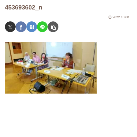
453693602_n
2022.10.08