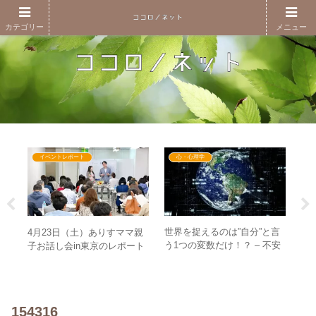
カテゴリー
メニュー
イベントレポート
心・心理学
世界を捉えるのは”自分”と言
黄金
4月23日（土）ありすママ親
「
う1つの変数だけ！？ – 不安
金の
子お話し会in東京のレポート
は
をなくすには”自分”を万全に
＆感じたこと
–
すること
と
154316