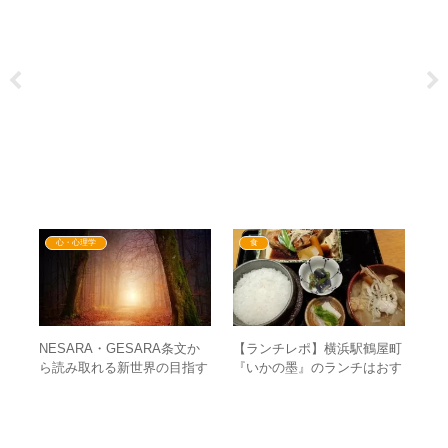
心・心理学
食
NESARA・GESARA条文か
【ランチレポ】横浜駅鶴屋町
み
？
ら読み取れる新世界の目指す
『いかの墨』のランチはおす
②
む流
精神性・生き方とは？
すめ！アクセスや混雑度など
て
も紹介