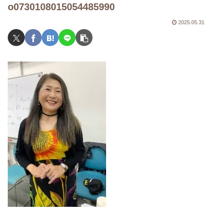
o0730108015054485990
2025.05.31