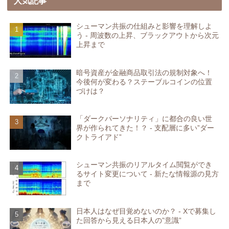
人気記事
シューマン共振の仕組みと影響を理解しよ
う - 周波数の上昇、ブラックアウトから次元
上昇まで
暗号資産が金融商品取引法の規制対象へ！
今後何が変わる？ステーブルコインの位置
づけは？
「ダークパーソナリティ」に都合の良い世
界が作られてきた！？ - 支配層に多い”ダー
クトライアド”
シューマン共振のリアルタイム閲覧ができ
るサイト変更について - 新たな情報源の見方
まで
日本人はなぜ目覚めないのか？ - Xで募集し
た回答から見える日本人の”意識”