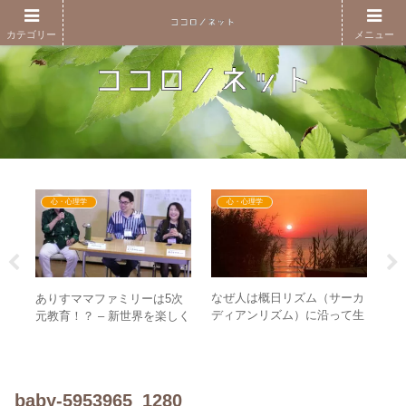
カテゴリー
メニュー
心・心理学
心・心理学
発行
なぜ人は概日リズム（サーカ
社
ありすママファミリーは5次
件付
ディアンリズム）に沿って生
言
元教育！？ – 新世界を楽しく
組み
きるのか？ – 人は毎日生まれ
様
生きるための5次元思考を育
変わっている！？
は
むために
baby-5953965_1280